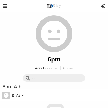
6pm
4839
0
OBRÁZKŮ
ALBA
6pm Alb
AZ