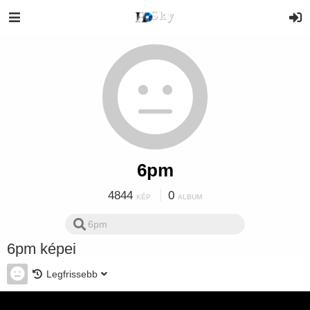
6pm
4844
0
KÉP
ALBUM
6pm képei
Legfrissebb